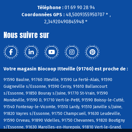
Téléphone :
01 69 90 28 94
Coordonnées GPS :
48,5009355950707 ° ,
2,34920490845948 °
Nous suivre sur
Votre magasin Biocoop Itteville (91760) est proche de :
91590 Baulne, 91760 Itteville, 91590 La Ferté-Alais, 91590
Guigneville s/Essonne, 91590 Cerny, 91610 Ballancourt
s/Essonne, 91850 Bouray s/Juine, 91770 St-Vrain, 91590
Mondeville, 91590 D, 91710 Vert-le-Petit, 91590 Boissy-le-Cutté,
91540 Fontenay-le-Vicomte, 91510 Lardy, 91510 Janville s/Juine,
91820 Vayres s/Essonne, 91750 Champcueil, 91630 Leudeville,
91590 Orveau, 91890 Videlles, 91750 Chevannes, 91820 Boutigny
s/Essonne, 91630 Marolles-en-Hurepoix, 91810 Vert-le-Grand,