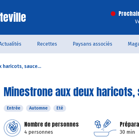
teville
Prochai
V
Actualités
Recettes
Paysans associés
Maga
haricots, sauce...
Minestrone aux deux haricots,
Entrée
Automne
Eté
Nombre de personnes
Prépara
4 personnes
30 min