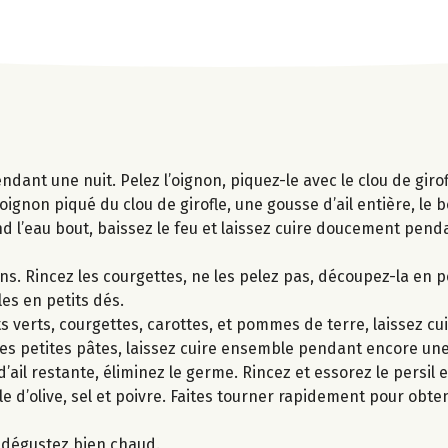
ndant une nuit. Pelez l’oignon, piquez-le avec le clou de girof
oignon piqué du clou de girofle, une gousse d’ail entière, le 
uand l’eau bout, baissez le feu et laissez cuire doucement pend
ons. Rincez les courgettes, ne les pelez pas, découpez-la en p
es en petits dés.
cots verts, courgettes, carottes, et pommes de terre, laissez c
, les petites pâtes, laissez cuire ensemble pendant encore un
ail restante, éliminez le germe. Rincez et essorez le persil et
uile d’olive, sel et poivre. Faites tourner rapidement pour obt
t dégustez bien chaud.