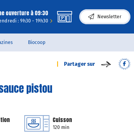
ne ouverture à 09:30
Newsletter
endredi : 9h30 - 19h30
zines
Biocoop
Partager sur
 sauce pistou
tion
Cuisson
120 min