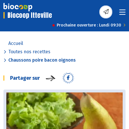
Biocoop Itteville
Prochaine ouverture : Lundi 09:30
Accueil
Toutes nos recettes
Chaussons poire bacon oignons
Partager sur