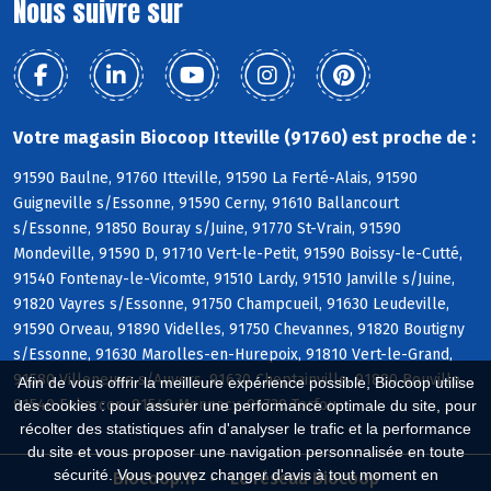
Nous suivre sur
Votre magasin Biocoop Itteville (91760) est proche de :
91590 Baulne, 91760 Itteville, 91590 La Ferté-Alais, 91590
Guigneville s/Essonne, 91590 Cerny, 91610 Ballancourt
s/Essonne, 91850 Bouray s/Juine, 91770 St-Vrain, 91590
Mondeville, 91590 D, 91710 Vert-le-Petit, 91590 Boissy-le-Cutté,
91540 Fontenay-le-Vicomte, 91510 Lardy, 91510 Janville s/Juine,
91820 Vayres s/Essonne, 91750 Champcueil, 91630 Leudeville,
91590 Orveau, 91890 Videlles, 91750 Chevannes, 91820 Boutigny
s/Essonne, 91630 Marolles-en-Hurepoix, 91810 Vert-le-Grand,
91580 Villeneuve s/Auvers, 91630 Cheptainville, 91880 Bouville,
Afin de vous offrir la meilleure expérience possible, Biocoop utilise
91540 Echarcon, 91540 Mennecy, 91730 Torfou
des cookies : pour assurer une performance optimale du site, pour
récolter des statistiques afin d'analyser le trafic et la performance
du site et vous proposer une navigation personnalisée en toute
sécurité. Vous pouvez changer d'avis à tout moment en
Biocoop.fr
Le réseau Biocoop