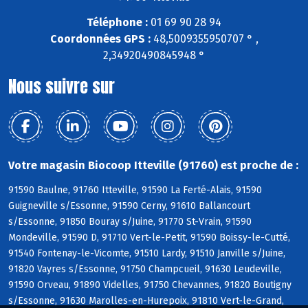
Téléphone :
01 69 90 28 94
Coordonnées GPS :
48,5009355950707 ° ,
2,34920490845948 °
Nous suivre sur
Votre magasin Biocoop Itteville (91760) est proche de :
91590 Baulne, 91760 Itteville, 91590 La Ferté-Alais, 91590
Guigneville s/Essonne, 91590 Cerny, 91610 Ballancourt
s/Essonne, 91850 Bouray s/Juine, 91770 St-Vrain, 91590
Mondeville, 91590 D, 91710 Vert-le-Petit, 91590 Boissy-le-Cutté,
91540 Fontenay-le-Vicomte, 91510 Lardy, 91510 Janville s/Juine,
91820 Vayres s/Essonne, 91750 Champcueil, 91630 Leudeville,
91590 Orveau, 91890 Videlles, 91750 Chevannes, 91820 Boutigny
s/Essonne, 91630 Marolles-en-Hurepoix, 91810 Vert-le-Grand,