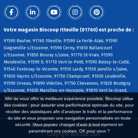
Votre magasin Biocoop Itteville (91760) est proche de :
91590 Baulne, 91760 Itteville, 91590 La Ferté-Alais, 91590
Guigneville s/Essonne, 91590 Cerny, 91610 Ballancourt
s/Essonne, 91850 Bouray s/Juine, 91770 St-Vrain, 91590
Mondeville, 91590 D, 91710 Vert-le-Petit, 91590 Boissy-le-Cutté,
91540 Fontenay-le-Vicomte, 91510 Lardy, 91510 Janville s/Juine,
91820 Vayres s/Essonne, 91750 Champcueil, 91630 Leudeville,
91590 Orveau, 91890 Videlles, 91750 Chevannes, 91820 Boutigny
s/Essonne, 91630 Marolles-en-Hurepoix, 91810 Vert-le-Grand,
91580 Villeneuve s/Auvers, 91630 Cheptainville, 91880 Bouville,
Afin de vous offrir la meilleure expérience possible, Biocoop utilise
91540 Echarcon, 91540 Mennecy, 91730 Torfou
des cookies : pour assurer une performance optimale du site, pour
récolter des statistiques afin d'analyser le trafic et la performance
du site et vous proposer une navigation personnalisée en toute
sécurité. Vous pouvez changer d'avis à tout moment en
Biocoop.fr
Le réseau Biocoop
paramétrant vos cookies. OK pour vous ?
Copyright Biocoop 2026