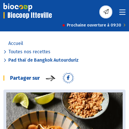
Biocoop Itteville
Prochaine ouverture à 09:30
Accueil
Toutes nos recettes
Pad thaï de Bangkok Autourduriz
Partager sur