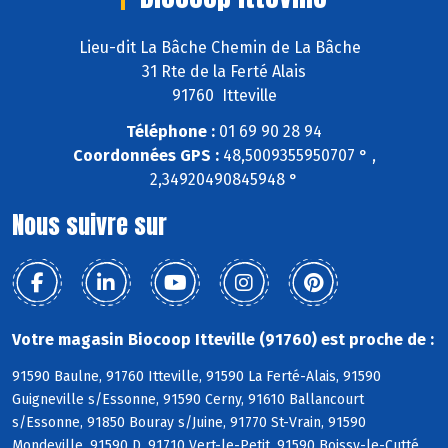
Lieu-dit La Bâche Chemin de La Bâche
31 Rte de la Ferté Alais
91760 Itteville
Téléphone :
01 69 90 28 94
Coordonnées GPS :
48,5009355950707 ° ,
2,34920490845948 °
Nous suivre sur
Votre magasin Biocoop Itteville (91760) est proche de :
91590 Baulne, 91760 Itteville, 91590 La Ferté-Alais, 91590
Guigneville s/Essonne, 91590 Cerny, 91610 Ballancourt
s/Essonne, 91850 Bouray s/Juine, 91770 St-Vrain, 91590
Mondeville, 91590 D, 91710 Vert-le-Petit, 91590 Boissy-le-Cutté,