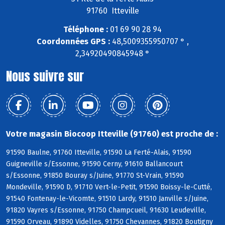
91760 Itteville
Téléphone :
01 69 90 28 94
Coordonnées GPS :
48,5009355950707 ° ,
2,34920490845948 °
Nous suivre sur
Votre magasin Biocoop Itteville (91760) est proche de :
91590 Baulne, 91760 Itteville, 91590 La Ferté-Alais, 91590
Guigneville s/Essonne, 91590 Cerny, 91610 Ballancourt
s/Essonne, 91850 Bouray s/Juine, 91770 St-Vrain, 91590
Mondeville, 91590 D, 91710 Vert-le-Petit, 91590 Boissy-le-Cutté,
91540 Fontenay-le-Vicomte, 91510 Lardy, 91510 Janville s/Juine,
91820 Vayres s/Essonne, 91750 Champcueil, 91630 Leudeville,
91590 Orveau, 91890 Videlles, 91750 Chevannes, 91820 Boutigny