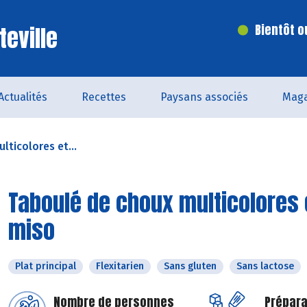
teville
Bientôt o
Actualités
Recettes
Paysans associés
Maga
lticolores et...
Taboulé de choux multicolores 
miso
Plat principal
Flexitarien
Sans gluten
Sans lactose
Nombre de personnes
Prépara