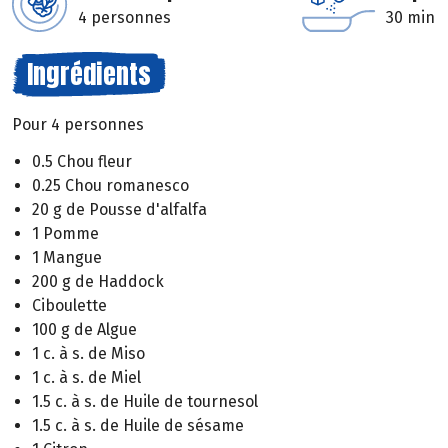
4 personnes
30 min
Ingrédients
Pour 4 personnes
0.5 Chou fleur
0.25 Chou romanesco
20 g de Pousse d'alfalfa
1 Pomme
1 Mangue
200 g de Haddock
Ciboulette
100 g de Algue
1 c. à s. de Miso
1 c. à s. de Miel
1.5 c. à s. de Huile de tournesol
1.5 c. à s. de Huile de sésame