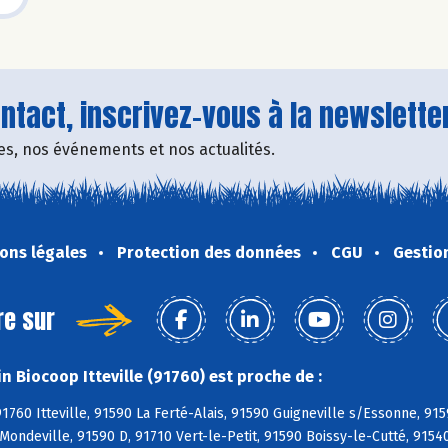
tact, inscrivez-vous à la newsletter
fres, nos événements et nos actualités.
ons légales
Protection des données
CGU
Gestio
re sur
 Biocoop Itteville (91760) est proche de :
1760 Itteville, 91590 La Ferté-Alais, 91590 Guigneville s/Essonne, 91
 Mondeville, 91590 D, 91710 Vert-le-Petit, 91590 Boissy-le-Cutté, 9154