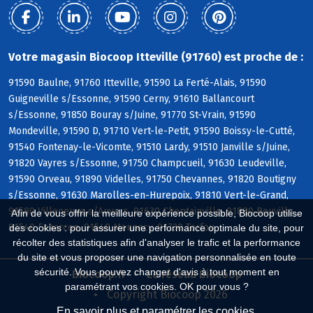
Votre magasin Biocoop Itteville (91760) est proche de :
91590 Baulne, 91760 Itteville, 91590 La Ferté-Alais, 91590
Guigneville s/Essonne, 91590 Cerny, 91610 Ballancourt
s/Essonne, 91850 Bouray s/Juine, 91770 St-Vrain, 91590
Mondeville, 91590 D, 91710 Vert-le-Petit, 91590 Boissy-le-Cutté,
91540 Fontenay-le-Vicomte, 91510 Lardy, 91510 Janville s/Juine,
91820 Vayres s/Essonne, 91750 Champcueil, 91630 Leudeville,
91590 Orveau, 91890 Videlles, 91750 Chevannes, 91820 Boutigny
s/Essonne, 91630 Marolles-en-Hurepoix, 91810 Vert-le-Grand,
91580 Villeneuve s/Auvers, 91630 Cheptainville, 91880 Bouville,
Afin de vous offrir la meilleure expérience possible, Biocoop utilise
91540 Echarcon, 91540 Mennecy, 91730 Torfou
des cookies : pour assurer une performance optimale du site, pour
récolter des statistiques afin d'analyser le trafic et la performance
du site et vous proposer une navigation personnalisée en toute
sécurité. Vous pouvez changer d'avis à tout moment en
Biocoop.fr
Le réseau Biocoop
paramétrant vos cookies. OK pour vous ?
Copyright Biocoop 2026
En savoir plus et paramétrer les cookies