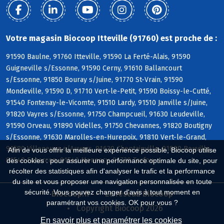
Votre magasin Biocoop Itteville (91760) est proche de :
91590 Baulne, 91760 Itteville, 91590 La Ferté-Alais, 91590
Guigneville s/Essonne, 91590 Cerny, 91610 Ballancourt
s/Essonne, 91850 Bouray s/Juine, 91770 St-Vrain, 91590
Mondeville, 91590 D, 91710 Vert-le-Petit, 91590 Boissy-le-Cutté,
91540 Fontenay-le-Vicomte, 91510 Lardy, 91510 Janville s/Juine,
91820 Vayres s/Essonne, 91750 Champcueil, 91630 Leudeville,
91590 Orveau, 91890 Videlles, 91750 Chevannes, 91820 Boutigny
s/Essonne, 91630 Marolles-en-Hurepoix, 91810 Vert-le-Grand,
91580 Villeneuve s/Auvers, 91630 Cheptainville, 91880 Bouville,
Afin de vous offrir la meilleure expérience possible, Biocoop utilise
91540 Echarcon, 91540 Mennecy, 91730 Torfou
des cookies : pour assurer une performance optimale du site, pour
récolter des statistiques afin d'analyser le trafic et la performance
du site et vous proposer une navigation personnalisée en toute
sécurité. Vous pouvez changer d'avis à tout moment en
Biocoop.fr
Le réseau Biocoop
paramétrant vos cookies. OK pour vous ?
Copyright Biocoop 2026
En savoir plus et paramétrer les cookies