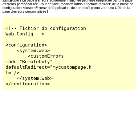
Remarques :
La page d'erreurs actuellement affichée peut être remplacée par une page
d'erreurs personnalisée. Pour ce faire, modifiez l'attribut "defaultRedirect" de la balise de
configuration <customErrors> de l'application, de sorte qu'il pointe vers une URL de la
page d'erreurs personnalisée !
<!-- Fichier de configuration 
Web.Config -->

<configuration>

    <system.web>

        <customErrors 
mode="RemoteOnly" 
defaultRedirect="mycustompage.h
tm"/>

    </system.web>

</configuration>