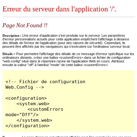
Erreur du serveur dans l'application '/'.
Page Not Found !!
Description :
Une erreur d'application s'est produite sur le serveur. Les paramètres
d'erreur personnalisés actuels pour cette application empêchent l'affichage à distance
des détails de l'erreur de l'application (pour des raisons de sécurité). Cependant, ils
peuvent être affichés par les navigateurs qui s'exécutent sur l'ordinateur serveur local.
Détails =
Pour permettre l'affichage des détails de ce message d'erreur spécifique sur les
ordinateurs distants, créez une balise <customErrors> dans un fichier de configuration
"web.config" situé dans le répertoire racine de l'application Web en cours. Attribuez
ensuite la valeur "off" à l'attribut "mode" de cette balise <customErrors>.
<!-- Fichier de configuration 
Web.Config -->

<configuration>

    <system.web>

        <customErrors 
mode="Off"/>

    </system.web>

</configuration>