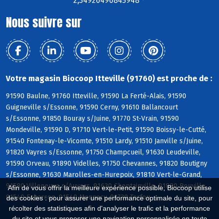
2,34920490845948 °
Nous suivre sur
Votre magasin Biocoop Itteville (91760) est proche de :
91590 Baulne, 91760 Itteville, 91590 La Ferté-Alais, 91590
Guigneville s/Essonne, 91590 Cerny, 91610 Ballancourt
s/Essonne, 91850 Bouray s/Juine, 91770 St-Vrain, 91590
Mondeville, 91590 D, 91710 Vert-le-Petit, 91590 Boissy-le-Cutté,
91540 Fontenay-le-Vicomte, 91510 Lardy, 91510 Janville s/Juine,
91820 Vayres s/Essonne, 91750 Champcueil, 91630 Leudeville,
91590 Orveau, 91890 Videlles, 91750 Chevannes, 91820 Boutigny
s/Essonne, 91630 Marolles-en-Hurepoix, 91810 Vert-le-Grand,
91580 Villeneuve s/Auvers, 91630 Cheptainville, 91880 Bouville,
Afin de vous offrir la meilleure expérience possible, Biocoop utilise
91540 Echarcon, 91540 Mennecy, 91730 Torfou
des cookies : pour assurer une performance optimale du site, pour
récolter des statistiques afin d'analyser le trafic et la performance
du site et vous proposer une navigation personnalisée en toute