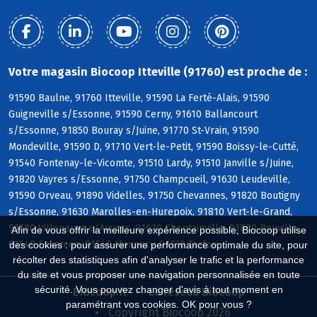
Votre magasin Biocoop Itteville (91760) est proche de :
91590 Baulne, 91760 Itteville, 91590 La Ferté-Alais, 91590
Guigneville s/Essonne, 91590 Cerny, 91610 Ballancourt
s/Essonne, 91850 Bouray s/Juine, 91770 St-Vrain, 91590
Mondeville, 91590 D, 91710 Vert-le-Petit, 91590 Boissy-le-Cutté,
91540 Fontenay-le-Vicomte, 91510 Lardy, 91510 Janville s/Juine,
91820 Vayres s/Essonne, 91750 Champcueil, 91630 Leudeville,
91590 Orveau, 91890 Videlles, 91750 Chevannes, 91820 Boutigny
s/Essonne, 91630 Marolles-en-Hurepoix, 91810 Vert-le-Grand,
91580 Villeneuve s/Auvers, 91630 Cheptainville, 91880 Bouville,
Afin de vous offrir la meilleure expérience possible, Biocoop utilise
91540 Echarcon, 91540 Mennecy, 91730 Torfou
des cookies : pour assurer une performance optimale du site, pour
récolter des statistiques afin d'analyser le trafic et la performance
du site et vous proposer une navigation personnalisée en toute
sécurité. Vous pouvez changer d'avis à tout moment en
Biocoop.fr
Le réseau Biocoop
paramétrant vos cookies. OK pour vous ?
Copyright Biocoop 2026