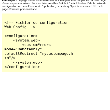
Remarques :
La page d'erreurs actuellement affichée peut être remplacée par une page
d'erreurs personnalisée. Pour ce faire, modifiez l'attribut "defaultRedirect" de la balise de
configuration <customErrors> de l'application, de sorte qu'il pointe vers une URL de la
page d'erreurs personnalisée !
<!-- Fichier de configuration 
Web.Config -->

<configuration>

    <system.web>

        <customErrors 
mode="RemoteOnly" 
defaultRedirect="mycustompage.h
tm"/>

    </system.web>

</configuration>