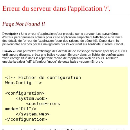
Erreur du serveur dans l'application '/'.
Page Not Found !!
Description :
Une erreur d'application s'est produite sur le serveur. Les paramètres
d'erreur personnalisés actuels pour cette application empêchent l'affichage à distance
des détails de l'erreur de l'application (pour des raisons de sécurité). Cependant, ils
peuvent être affichés par les navigateurs qui s'exécutent sur l'ordinateur serveur local.
Détails =
Pour permettre l'affichage des détails de ce message d'erreur spécifique sur les
ordinateurs distants, créez une balise <customErrors> dans un fichier de configuration
"web.config" situé dans le répertoire racine de l'application Web en cours. Attribuez
ensuite la valeur "off" à l'attribut "mode" de cette balise <customErrors>.
<!-- Fichier de configuration 
Web.Config -->

<configuration>

    <system.web>

        <customErrors 
mode="Off"/>

    </system.web>

</configuration>