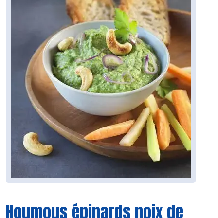
Houmous épinards noix de