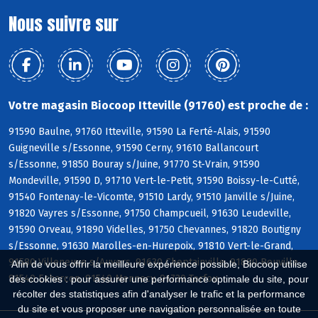
Nous suivre sur
Votre magasin Biocoop Itteville (91760) est proche de :
91590 Baulne, 91760 Itteville, 91590 La Ferté-Alais, 91590
Guigneville s/Essonne, 91590 Cerny, 91610 Ballancourt
s/Essonne, 91850 Bouray s/Juine, 91770 St-Vrain, 91590
Mondeville, 91590 D, 91710 Vert-le-Petit, 91590 Boissy-le-Cutté,
91540 Fontenay-le-Vicomte, 91510 Lardy, 91510 Janville s/Juine,
91820 Vayres s/Essonne, 91750 Champcueil, 91630 Leudeville,
91590 Orveau, 91890 Videlles, 91750 Chevannes, 91820 Boutigny
s/Essonne, 91630 Marolles-en-Hurepoix, 91810 Vert-le-Grand,
91580 Villeneuve s/Auvers, 91630 Cheptainville, 91880 Bouville,
Afin de vous offrir la meilleure expérience possible, Biocoop utilise
91540 Echarcon, 91540 Mennecy, 91730 Torfou
des cookies : pour assurer une performance optimale du site, pour
récolter des statistiques afin d'analyser le trafic et la performance
du site et vous proposer une navigation personnalisée en toute