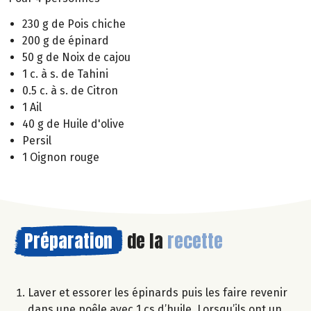
230 g de Pois chiche
200 g de épinard
50 g de Noix de cajou
1 c. à s. de Tahini
0.5 c. à s. de Citron
1 Ail
40 g de Huile d'olive
Persil
1 Oignon rouge
Préparation
de la
recette
Laver et essorer les épinards puis les faire revenir
dans une poêle avec 1 cs d’huile. Lorsqu’ils ont un