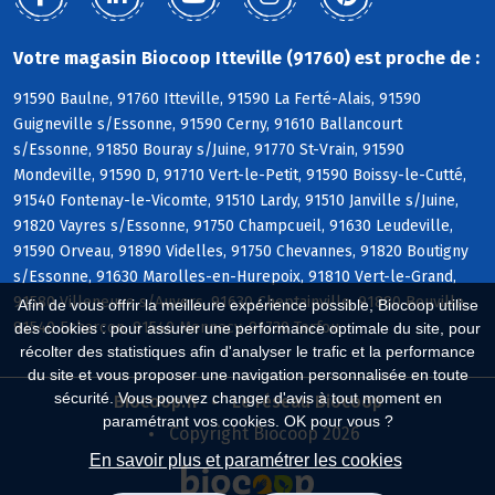
Votre magasin Biocoop Itteville (91760) est proche de :
91590 Baulne, 91760 Itteville, 91590 La Ferté-Alais, 91590
Guigneville s/Essonne, 91590 Cerny, 91610 Ballancourt
s/Essonne, 91850 Bouray s/Juine, 91770 St-Vrain, 91590
Mondeville, 91590 D, 91710 Vert-le-Petit, 91590 Boissy-le-Cutté,
91540 Fontenay-le-Vicomte, 91510 Lardy, 91510 Janville s/Juine,
91820 Vayres s/Essonne, 91750 Champcueil, 91630 Leudeville,
91590 Orveau, 91890 Videlles, 91750 Chevannes, 91820 Boutigny
s/Essonne, 91630 Marolles-en-Hurepoix, 91810 Vert-le-Grand,
91580 Villeneuve s/Auvers, 91630 Cheptainville, 91880 Bouville,
Afin de vous offrir la meilleure expérience possible, Biocoop utilise
91540 Echarcon, 91540 Mennecy, 91730 Torfou
des cookies : pour assurer une performance optimale du site, pour
récolter des statistiques afin d'analyser le trafic et la performance
du site et vous proposer une navigation personnalisée en toute
sécurité. Vous pouvez changer d'avis à tout moment en
Biocoop.fr
Le réseau Biocoop
paramétrant vos cookies. OK pour vous ?
Copyright Biocoop 2026
En savoir plus et paramétrer les cookies