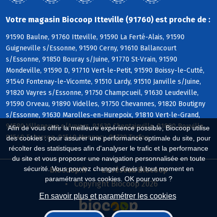
Votre magasin Biocoop Itteville (91760) est proche de :
91590 Baulne, 91760 Itteville, 91590 La Ferté-Alais, 91590
Guigneville s/Essonne, 91590 Cerny, 91610 Ballancourt
s/Essonne, 91850 Bouray s/Juine, 91770 St-Vrain, 91590
Mondeville, 91590 D, 91710 Vert-le-Petit, 91590 Boissy-le-Cutté,
91540 Fontenay-le-Vicomte, 91510 Lardy, 91510 Janville s/Juine,
91820 Vayres s/Essonne, 91750 Champcueil, 91630 Leudeville,
91590 Orveau, 91890 Videlles, 91750 Chevannes, 91820 Boutigny
s/Essonne, 91630 Marolles-en-Hurepoix, 91810 Vert-le-Grand,
91580 Villeneuve s/Auvers, 91630 Cheptainville, 91880 Bouville,
Afin de vous offrir la meilleure expérience possible, Biocoop utilise
91540 Echarcon, 91540 Mennecy, 91730 Torfou
des cookies : pour assurer une performance optimale du site, pour
récolter des statistiques afin d'analyser le trafic et la performance
du site et vous proposer une navigation personnalisée en toute
sécurité. Vous pouvez changer d'avis à tout moment en
Biocoop.fr
Le réseau Biocoop
paramétrant vos cookies. OK pour vous ?
Copyright Biocoop 2026
En savoir plus et paramétrer les cookies