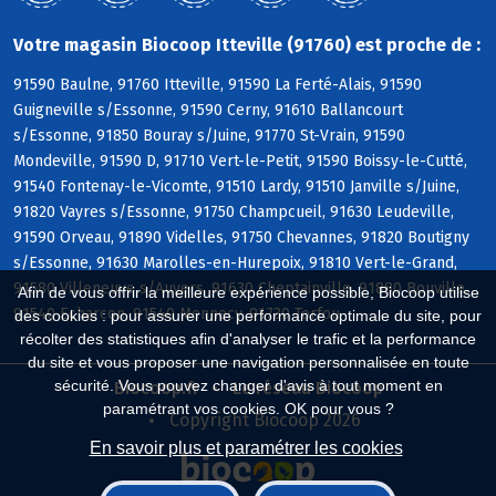
Votre magasin Biocoop Itteville (91760) est proche de :
91590 Baulne, 91760 Itteville, 91590 La Ferté-Alais, 91590
Guigneville s/Essonne, 91590 Cerny, 91610 Ballancourt
s/Essonne, 91850 Bouray s/Juine, 91770 St-Vrain, 91590
Mondeville, 91590 D, 91710 Vert-le-Petit, 91590 Boissy-le-Cutté,
91540 Fontenay-le-Vicomte, 91510 Lardy, 91510 Janville s/Juine,
91820 Vayres s/Essonne, 91750 Champcueil, 91630 Leudeville,
91590 Orveau, 91890 Videlles, 91750 Chevannes, 91820 Boutigny
s/Essonne, 91630 Marolles-en-Hurepoix, 91810 Vert-le-Grand,
91580 Villeneuve s/Auvers, 91630 Cheptainville, 91880 Bouville,
Afin de vous offrir la meilleure expérience possible, Biocoop utilise
91540 Echarcon, 91540 Mennecy, 91730 Torfou
des cookies : pour assurer une performance optimale du site, pour
récolter des statistiques afin d'analyser le trafic et la performance
du site et vous proposer une navigation personnalisée en toute
sécurité. Vous pouvez changer d'avis à tout moment en
Biocoop.fr
Le réseau Biocoop
paramétrant vos cookies. OK pour vous ?
Copyright Biocoop 2026
En savoir plus et paramétrer les cookies