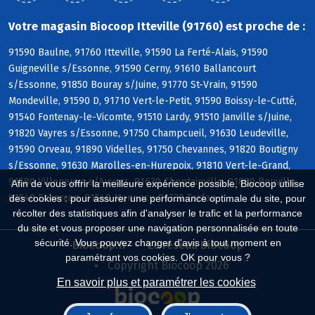
Votre magasin Biocoop Itteville (91760) est proche de :
91590 Baulne, 91760 Itteville, 91590 La Ferté-Alais, 91590
Guigneville s/Essonne, 91590 Cerny, 91610 Ballancourt
s/Essonne, 91850 Bouray s/Juine, 91770 St-Vrain, 91590
Mondeville, 91590 D, 91710 Vert-le-Petit, 91590 Boissy-le-Cutté,
91540 Fontenay-le-Vicomte, 91510 Lardy, 91510 Janville s/Juine,
91820 Vayres s/Essonne, 91750 Champcueil, 91630 Leudeville,
91590 Orveau, 91890 Videlles, 91750 Chevannes, 91820 Boutigny
s/Essonne, 91630 Marolles-en-Hurepoix, 91810 Vert-le-Grand,
91580 Villeneuve s/Auvers, 91630 Cheptainville, 91880 Bouville,
Afin de vous offrir la meilleure expérience possible, Biocoop utilise
91540 Echarcon, 91540 Mennecy, 91730 Torfou
des cookies : pour assurer une performance optimale du site, pour
récolter des statistiques afin d'analyser le trafic et la performance
du site et vous proposer une navigation personnalisée en toute
sécurité. Vous pouvez changer d'avis à tout moment en
Biocoop.fr
Le réseau Biocoop
paramétrant vos cookies. OK pour vous ?
Copyright Biocoop 2026
En savoir plus et paramétrer les cookies