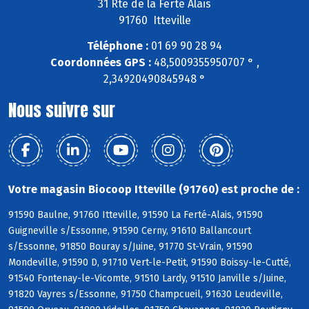
31 Rte de la Ferté Alais
91760 Itteville
Téléphone :
01 69 90 28 94
Coordonnées GPS :
48,5009355950707 ° ,
2,34920490845948 °
Nous suivre sur
Votre magasin Biocoop Itteville (91760) est proche de :
91590 Baulne, 91760 Itteville, 91590 La Ferté-Alais, 91590
Guigneville s/Essonne, 91590 Cerny, 91610 Ballancourt
s/Essonne, 91850 Bouray s/Juine, 91770 St-Vrain, 91590
Mondeville, 91590 D, 91710 Vert-le-Petit, 91590 Boissy-le-Cutté,
91540 Fontenay-le-Vicomte, 91510 Lardy, 91510 Janville s/Juine,
91820 Vayres s/Essonne, 91750 Champcueil, 91630 Leudeville,