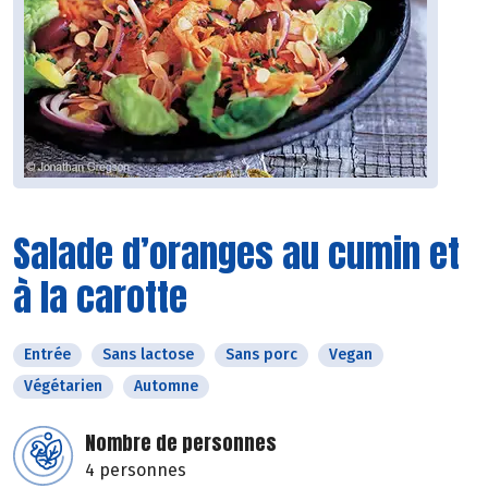
Salade d’oranges au cumin et
à la carotte
Entrée
Sans lactose
Sans porc
Vegan
Végétarien
Automne
Nombre de personnes
4 personnes