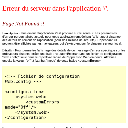
Erreur du serveur dans l'application '/'.
Page Not Found !!
Description :
Une erreur d'application s'est produite sur le serveur. Les paramètres
d'erreur personnalisés actuels pour cette application empêchent l'affichage à distance
des détails de l'erreur de l'application (pour des raisons de sécurité). Cependant, ils
peuvent être affichés par les navigateurs qui s'exécutent sur l'ordinateur serveur local.
Détails =
Pour permettre l'affichage des détails de ce message d'erreur spécifique sur les
ordinateurs distants, créez une balise <customErrors> dans un fichier de configuration
"web.config" situé dans le répertoire racine de l'application Web en cours. Attribuez
ensuite la valeur "off" à l'attribut "mode" de cette balise <customErrors>.
<!-- Fichier de configuration 
Web.Config -->

<configuration>

    <system.web>

        <customErrors 
mode="Off"/>

    </system.web>

</configuration>