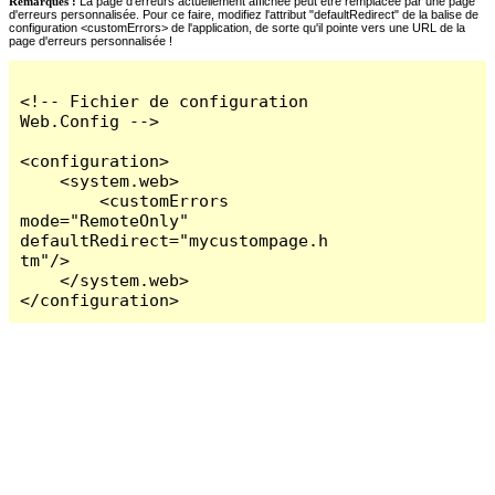
Remarques :
La page d'erreurs actuellement affichée peut être remplacée par une page
d'erreurs personnalisée. Pour ce faire, modifiez l'attribut "defaultRedirect" de la balise de
configuration <customErrors> de l'application, de sorte qu'il pointe vers une URL de la
page d'erreurs personnalisée !
<!-- Fichier de configuration 
Web.Config -->

<configuration>

    <system.web>

        <customErrors 
mode="RemoteOnly" 
defaultRedirect="mycustompage.h
tm"/>

    </system.web>

</configuration>