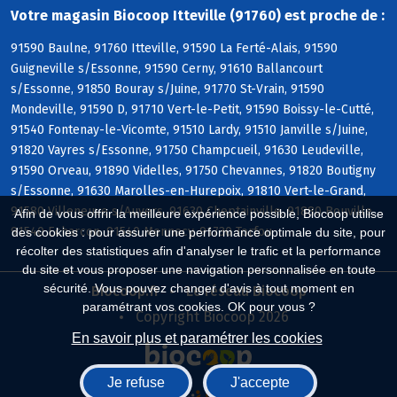
Votre magasin Biocoop Itteville (91760) est proche de :
91590 Baulne, 91760 Itteville, 91590 La Ferté-Alais, 91590
Guigneville s/Essonne, 91590 Cerny, 91610 Ballancourt
s/Essonne, 91850 Bouray s/Juine, 91770 St-Vrain, 91590
Mondeville, 91590 D, 91710 Vert-le-Petit, 91590 Boissy-le-Cutté,
91540 Fontenay-le-Vicomte, 91510 Lardy, 91510 Janville s/Juine,
91820 Vayres s/Essonne, 91750 Champcueil, 91630 Leudeville,
91590 Orveau, 91890 Videlles, 91750 Chevannes, 91820 Boutigny
s/Essonne, 91630 Marolles-en-Hurepoix, 91810 Vert-le-Grand,
91580 Villeneuve s/Auvers, 91630 Cheptainville, 91880 Bouville,
Afin de vous offrir la meilleure expérience possible, Biocoop utilise
91540 Echarcon, 91540 Mennecy, 91730 Torfou
des cookies : pour assurer une performance optimale du site, pour
récolter des statistiques afin d'analyser le trafic et la performance
du site et vous proposer une navigation personnalisée en toute
sécurité. Vous pouvez changer d'avis à tout moment en
Biocoop.fr
Le réseau Biocoop
paramétrant vos cookies. OK pour vous ?
Copyright Biocoop 2026
En savoir plus et paramétrer les cookies
Je refuse
J'accepte