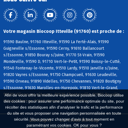
Votre magasin Biocoop Itteville (91760) est proche de :
91590 Baulne, 91760 Itteville, 91590 La Ferté-Alais, 91590
Guigneville s/Essonne, 91590 Cerny, 91610 Ballancourt
s/Essonne, 91850 Bouray s/Juine, 91770 St-Vrain, 91590
Mondeville, 91590 D, 91710 Vert-le-Petit, 91590 Boissy-le-Cutté,
91540 Fontenay-le-Vicomte, 91510 Lardy, 91510 Janville s/Juine,
91820 Vayres s/Essonne, 91750 Champcueil, 91630 Leudeville,
91590 Orveau, 91890 Videlles, 91750 Chevannes, 91820 Boutigny
s/Essonne, 91630 Marolles-en-Hurepoix, 91810 Vert-le-Grand,
91580 Villeneuve s/Auvers, 91630 Cheptainville, 91880 Bouville,
Afin de vous offrir la meilleure expérience possible, Biocoop utilise
91540 Echarcon, 91540 Mennecy, 91730 Torfou
des cookies : pour assurer une performance optimale du site, pour
récolter des statistiques afin d'analyser le trafic et la performance
du site et vous proposer une navigation personnalisée en toute
sécurité. Vous pouvez changer d'avis à tout moment en
Biocoop.fr
Le réseau Biocoop
paramétrant vos cookies. OK pour vous ?