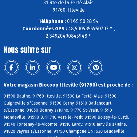
31 Rte de la Ferté Alais
91760 Itteville
Téléphone :
01 69 90 28 94
Coordonnées GPS :
48,5009355950707 ° ,
2,34920490845948 °
Nous suivre sur
Votre magasin Biocoop Itteville (91760) est proche de :
91590 Baulne, 91760 Itteville, 91590 La Ferté-Alais, 91590
Guigneville s/Essonne, 91590 Cerny, 91610 Ballancourt
s/Essonne, 91850 Bouray s/Juine, 91770 St-Vrain, 91590
Mondeville, 91590 D, 91710 Vert-le-Petit, 91590 Boissy-le-Cutté,
91540 Fontenay-le-Vicomte, 91510 Lardy, 91510 Janville s/Juine,
91820 Vayres s/Essonne, 91750 Champcueil, 91630 Leudeville,