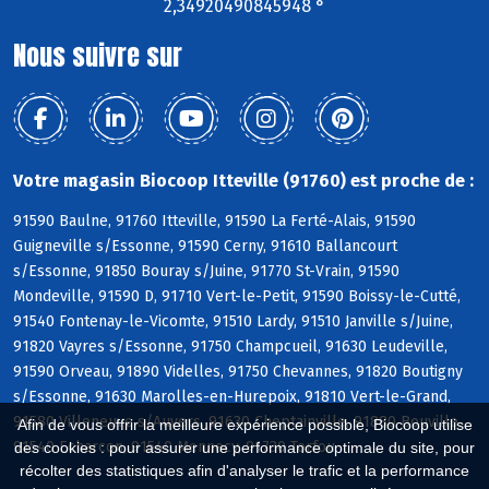
2,34920490845948 °
Nous suivre sur
Votre magasin Biocoop Itteville (91760) est proche de :
91590 Baulne, 91760 Itteville, 91590 La Ferté-Alais, 91590
Guigneville s/Essonne, 91590 Cerny, 91610 Ballancourt
s/Essonne, 91850 Bouray s/Juine, 91770 St-Vrain, 91590
Mondeville, 91590 D, 91710 Vert-le-Petit, 91590 Boissy-le-Cutté,
91540 Fontenay-le-Vicomte, 91510 Lardy, 91510 Janville s/Juine,
91820 Vayres s/Essonne, 91750 Champcueil, 91630 Leudeville,
91590 Orveau, 91890 Videlles, 91750 Chevannes, 91820 Boutigny
s/Essonne, 91630 Marolles-en-Hurepoix, 91810 Vert-le-Grand,
91580 Villeneuve s/Auvers, 91630 Cheptainville, 91880 Bouville,
Afin de vous offrir la meilleure expérience possible, Biocoop utilise
91540 Echarcon, 91540 Mennecy, 91730 Torfou
des cookies : pour assurer une performance optimale du site, pour
récolter des statistiques afin d'analyser le trafic et la performance