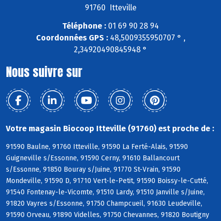
91760 Itteville
Téléphone :
01 69 90 28 94
Coordonnées GPS :
48,5009355950707 ° ,
2,34920490845948 °
Nous suivre sur
Votre magasin Biocoop Itteville (91760) est proche de :
91590 Baulne, 91760 Itteville, 91590 La Ferté-Alais, 91590
Guigneville s/Essonne, 91590 Cerny, 91610 Ballancourt
s/Essonne, 91850 Bouray s/Juine, 91770 St-Vrain, 91590
Mondeville, 91590 D, 91710 Vert-le-Petit, 91590 Boissy-le-Cutté,
91540 Fontenay-le-Vicomte, 91510 Lardy, 91510 Janville s/Juine,
91820 Vayres s/Essonne, 91750 Champcueil, 91630 Leudeville,
91590 Orveau, 91890 Videlles, 91750 Chevannes, 91820 Boutigny