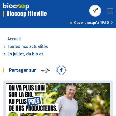
Biocoop Itteville
Ouvert jusqu'à 19:30
Accueil
Toutes nos actualités
En juillet, du bio et...
Partager sur