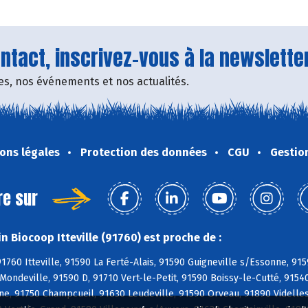
tact, inscrivez-vous à la newsletter
fres, nos événements et nos actualités.
ons légales
Protection des données
CGU
Gestio
re sur
 Biocoop Itteville (91760) est proche de :
1760 Itteville, 91590 La Ferté-Alais, 91590 Guigneville s/Essonne, 91
 Mondeville, 91590 D, 91710 Vert-le-Petit, 91590 Boissy-le-Cutté, 9154
ne, 91750 Champcueil, 91630 Leudeville, 91590 Orveau, 91890 Videlle