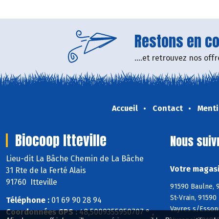
Restons en con
....et retrouvez nos of
Accueil
Contact
Menti
Biocoop Itteville
Nous suiv
Lieu-dit La Bâche Chemin de La Bâche
Votre magasin
31 Rte de la Ferté Alais
91760 Itteville
91590 Baulne, 9
St-Vrain, 91590
Téléphone :
01 69 90 28 94
Vayres s/Esson
Coordonnées GPS :
48,5009355950707 ° ,